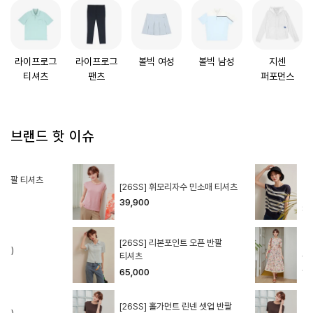
라이프로그
라이프로그
볼빅 여성
볼빅 남성
지센
티셔츠
팬츠
퍼포먼스
브랜드 핫 이슈
 반팔 티셔츠
[
[26SS] 휘모리자수 민소매 티셔츠
니
39,900
35
[26SS] 리본포인트 오픈 반팔
[
ON)
티셔츠
원
65,000
11
[26SS] 홀가먼트 린넨 셋업 반팔
[
ON)