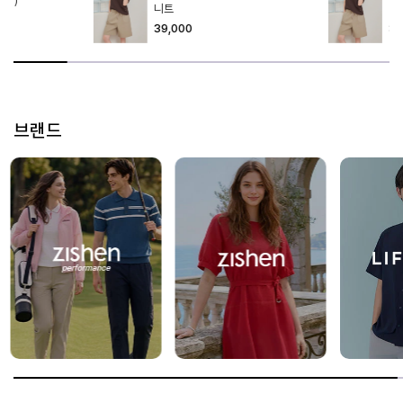
니트
니
39,000
39
브랜드