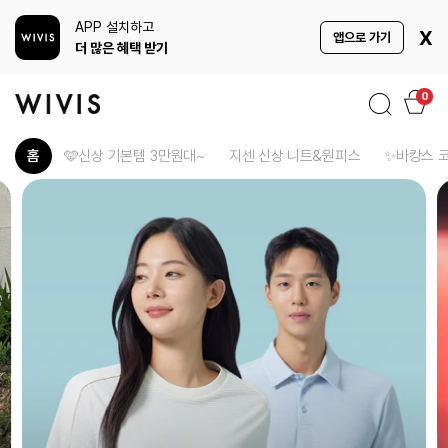
APP 설치하고
X
앱으로 가기
더 많은 혜택 받기
검색
장바구니
0
홈
🩵신상 기본템 3만원대~
지센 신상 니트&원피스
✨바캉스 