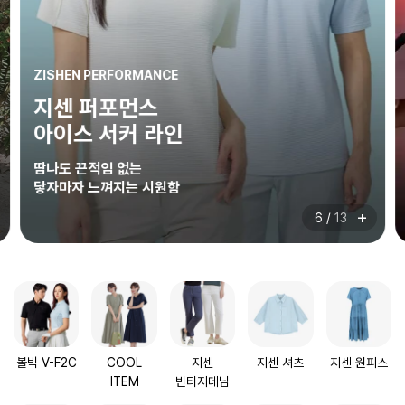
ZISHEN PERFORMANCE
지센 퍼포먼스
아이스 서커 라인
땀나도 끈적임 없는
닿자마자 느껴지는 시원함
+
6
/
13
볼빅 V-F2C
COOL
지센
지센 셔츠
지센 원피스
ITEM
빈티지데님